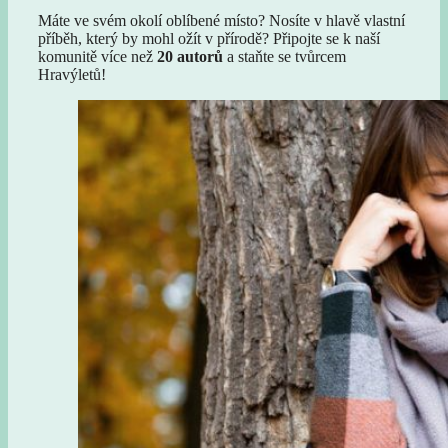
Máte ve svém okolí oblíbené místo? Nosíte v hlavě vlastní
příběh, který by mohl ožít v přírodě? Připojte se k naší
komunitě více než
20 autorů
a staňte se tvůrcem
Hravýletů!