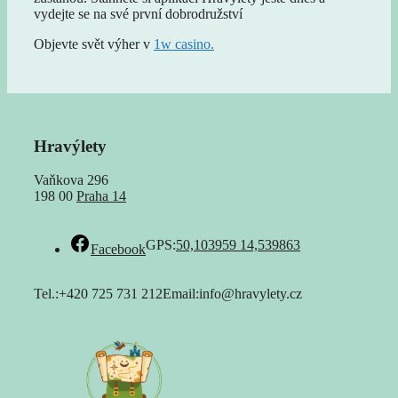
vydejte se na své první dobrodružství
Objevte svět výher v
1w casino.
Hravýlety
Vaňkova 296
198 00
Praha 14
GPS:
50,103959 14,539863
Facebook
Tel.:+420 725 731 212Email:
info@hravylety.cz