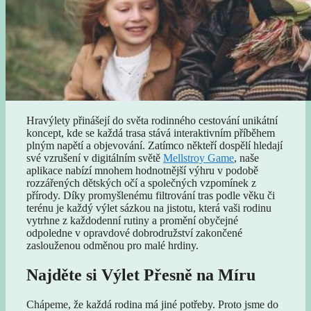
Hravýlety přinášejí do světa rodinného cestování unikátní
koncept, kde se každá trasa stává interaktivním příběhem
plným napětí a objevování. Zatímco někteří dospělí hledají
své vzrušení v digitálním světě
Mellstroy Game
, naše
aplikace nabízí mnohem hodnotnější výhru v podobě
rozzářených dětských očí a společných vzpomínek z
přírody. Díky promyšlenému filtrování tras podle věku či
terénu je každý výlet sázkou na jistotu, která vaši rodinu
vytrhne z každodenní rutiny a promění obyčejné
odpoledne v opravdové dobrodružství zakončené
zaslouženou odměnou pro malé hrdiny.
Najděte si Výlet Přesně na Míru
Chápeme, že každá rodina má jiné potřeby. Proto jsme do