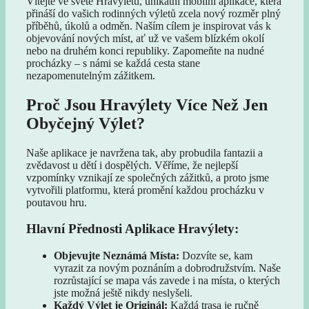
Vítejte ve světě Hravýletů, unikátní mobilní aplikace, která
přináší do vašich rodinných výletů zcela nový rozměr plný
příběhů, úkolů a odměn. Naším cílem je inspirovat vás k
objevování nových míst, ať už ve vašem blízkém okolí
nebo na druhém konci republiky. Zapomeňte na nudné
procházky – s námi se každá cesta stane
nezapomenutelným zážitkem.
Proč Jsou Hravýlety Více Než Jen
Obyčejný Výlet?
Naše aplikace je navržena tak, aby probudila fantazii a
zvědavost u dětí i dospělých. Věříme, že nejlepší
vzpomínky vznikají ze společných zážitků, a proto jsme
vytvořili platformu, která promění každou procházku v
poutavou hru.
Hlavní Přednosti Aplikace Hravýlety:
Objevujte Neznámá Místa:
Dozvíte se, kam
vyrazit za novým poznáním a dobrodružstvím. Naše
rozrůstající se mapa vás zavede i na místa, o kterých
jste možná ještě nikdy neslyšeli.
Každý Výlet je Originál:
Každá trasa je ručně