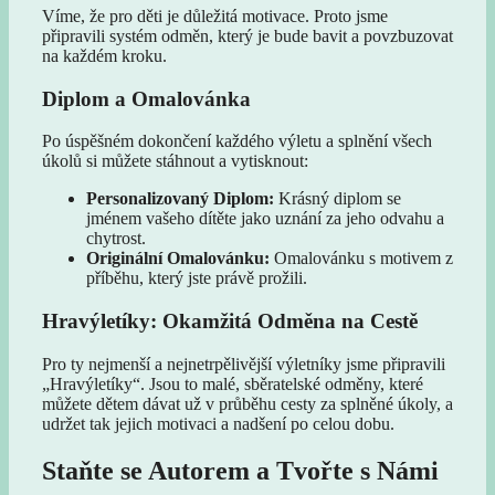
Víme, že pro děti je důležitá motivace. Proto jsme
připravili systém odměn, který je bude bavit a povzbuzovat
na každém kroku.
Diplom a Omalovánka
Po úspěšném dokončení každého výletu a splnění všech
úkolů si můžete stáhnout a vytisknout:
Personalizovaný Diplom:
Krásný diplom se
jménem vašeho dítěte jako uznání za jeho odvahu a
chytrost.
Originální Omalovánku:
Omalovánku s motivem z
příběhu, který jste právě prožili.
Hravýletíky: Okamžitá Odměna na Cestě
Pro ty nejmenší a nejnetrpělivější výletníky jsme připravili
„Hravýletíky“. Jsou to malé, sběratelské odměny, které
můžete dětem dávat už v průběhu cesty za splněné úkoly, a
udržet tak jejich motivaci a nadšení po celou dobu.
Staňte se Autorem a Tvořte s Námi