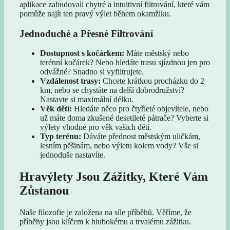
aplikace zabudovali chytré a intuitivní filtrování, které vám
pomůže najít ten pravý výlet během okamžiku.
Jednoduché a Přesné Filtrování
Dostupnost s kočárkem:
Máte městský nebo
terénní kočárek? Nebo hledáte trasu sjízdnou jen pro
odvážné? Snadno si vyfiltrujete.
Vzdálenost trasy:
Chcete krátkou procházku do 2
km, nebo se chystáte na delší dobrodružství?
Nastavte si maximální délku.
Věk dětí:
Hledáte něco pro čtyřleté objevitele, nebo
už máte doma zkušené desetileté pátrače? Vyberte si
výlety vhodné pro věk vašich dětí.
Typ terénu:
Dáváte přednost městským uličkám,
lesním pěšinám, nebo výletu kolem vody? Vše si
jednoduše nastavíte.
Hravýlety Jsou Zážitky, Které Vám
Zůstanou
Naše filozofie je založena na síle příběhů. Věříme, že
příběhy jsou klíčem k hlubokému a trvalému zážitku.