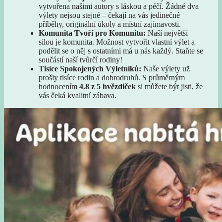
vytvořena našimi autory s láskou a péčí. Žádné dva
výlety nejsou stejné – čekají na vás jedinečné
příběhy, originální úkoly a místní zajímavosti.
Komunita Tvoří pro Komunitu:
Naší největší
silou je komunita. Možnost vytvořit vlastní výlet a
podělit se o něj s ostatními má u nás každý. Staňte se
součástí naší tvůrčí rodiny!
Tisíce Spokojených Výletníků:
Naše výlety už
prošly tisíce rodin a dobrodruhů. S průměrným
hodnocením
4.8 z 5 hvězdiček
si můžete být jisti, že
vás čeká kvalitní zábava.