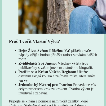
Proč Tvořit Vlastní Výlet?
Dejte Život Svému Příběhu:
Váš příběh a vaše
nápady ožijí a budou přinášet radost stovkám dalších
rodin.
Zviditelněte Své Jméno:
Všechny výlety jsou
publikovány s vaším jménem a stručnou biografií.
Podělte se o Krásu Vašeho Regionu:
Ukažte
ostatním skrytá kouzla a zajímavá místa, která znáte
jen vy.
Jednoduchý Nástroj pro Tvorbu:
Provedeme vás
celým procesem krok za krokem. Tvorba výletu je
intuitivní a zábavná.
Připojte se k nám a pomozte nám tvořit zážitky, které
zůstanou. Stáhněte si aplikaci Hravýlety ještě dnes a